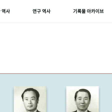
 역사
연구 역사
기록물 아카이브
온 길
정책과 연구
사진 아카이브
 변천사
키워드로 보는 연구 역사
문서 기록물
 기관장
연구자들
행정박물
 사람들
간행물 변천사
영상 기록물