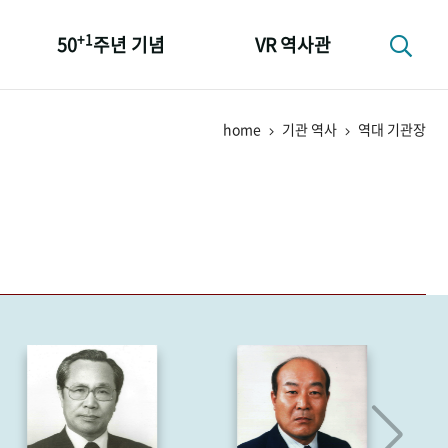
+1
50
주년 기념
VR 역사관
성과 50선
home
기관 역사
역대 기관장
숫자로 보는 50년
+1
50
주년 광장
세계와 함께 한 KIHASA