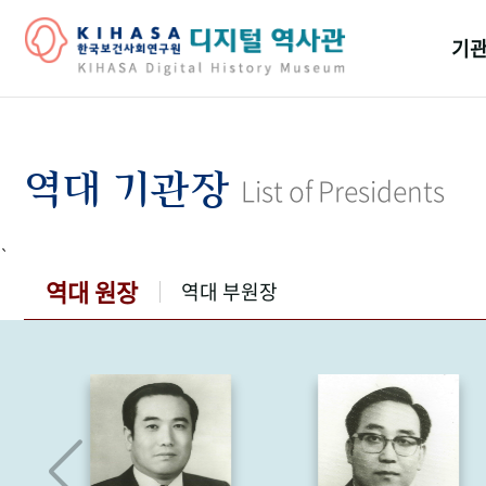
기관
걸어
기관
역대 기관장
List of Presidents
역대
`
연구원
역대 원장
역대 부원장