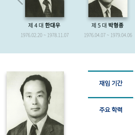
제 4 대
한대우
제 5 대
박형종
.19
1976.02.20 ~ 1978.11.07
1976.04.07 ~ 1979.04.06
재임 기간
주요 학력