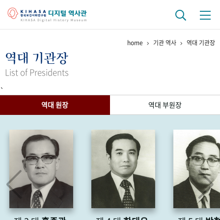
home
기관 역사
역대 기관장
기관 역사
역대 기관장
걸어온 길
기관 변천사
역대 기관장
연구원 사람들
List of Presidents
`
연구 역사
역대 원장
역대 부원장
정책과 연구
키워드로 보는 연구 역사
연구자들
간행물 변천사
기록물 아카이브
사진 아카이브
문서 기록물
행정박물
영상 기록물
+1
50
주년 기념