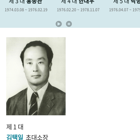
3 대
홍종관
제 4 대
한대우
제 5 대
박형종
+1
성과 50선
숫자로 보는 50년
50
주년 광장
.08 ~ 1976.02.19
1976.02.20 ~ 1978.11.07
1976.04.07 ~ 1979.04.06
세계와 함께 한 KIHASA
VR 역사관
제 1 대
김택일
초대소장