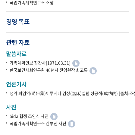
국립가족계획연구소 소장
경영 목표
관련 자료
말씀자료
가족계획연보 창간사[1971.03.31]
한국보건사회연구원 40년사 전임원장 회고록
언론기사
생약 피임약(避姙薬)이루시나 임상(臨床)실험 성공적(成功的) [출처:조선
사진
Sida 협정 조인식 사진
국립가족계획연구소 간부진 사진