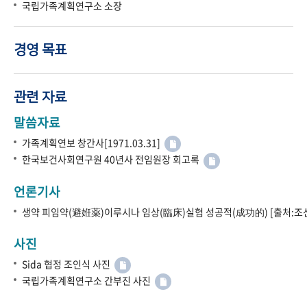
국립가족계획연구소 소장
경영 목표
관련 자료
말씀자료
가족계획연보 창간사[1971.03.31]
한국보건사회연구원 40년사 전임원장 회고록
언론기사
생약 피임약(避姙薬)이루시나 임상(臨床)실험 성공적(成功的) [출처:조선
사진
Sida 협정 조인식 사진
국립가족계획연구소 간부진 사진