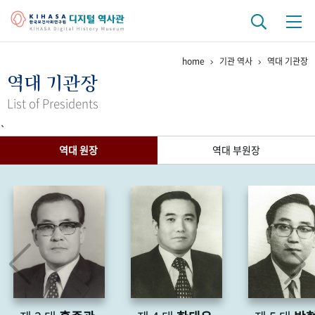
home
기관 역사
역대 기관장
기관 역사
역대 기관장
걸어온 길
기관 변천사
역대 기관장
연구원 사람들
List of Presidents
`
연구 역사
역대 원장
역대 부원장
정책과 연구
키워드로 보는 연구 역사
연구자들
간행물 변천사
기록물 아카이브
사진 아카이브
문서 기록물
행정박물
영상 기록물
+1
50
주년 기념