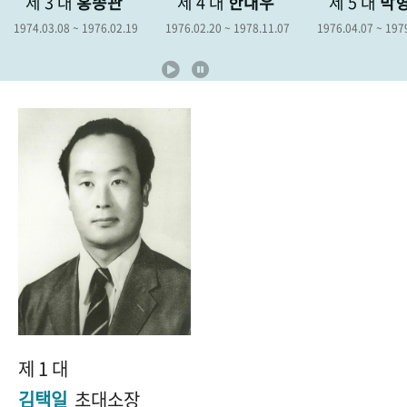
 대
홍종관
제 4 대
한대우
제 5 대
박형종
+1
성과 50선
숫자로 보는 50년
50
주년 광장
8 ~ 1976.02.19
1976.02.20 ~ 1978.11.07
1976.04.07 ~ 1979.04.06
세계와 함께 한 KIHASA
VR 역사관
제 1 대
김택일
초대소장