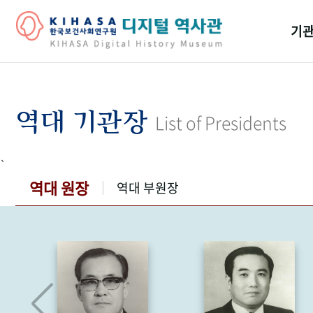
기관
걸어
기관
역대 기관장
List of Presidents
역대
`
연구원
역대 원장
역대 부원장