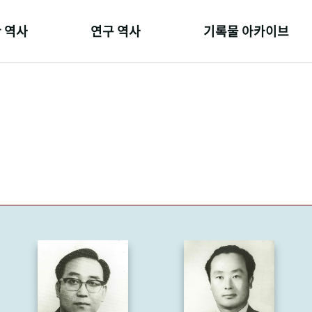
 역사
연구 역사
기록물 아카이브
온 길
정책과 연구
사진 아카이브
 변천사
키워드로 보는 연구 역사
문서 기록물
 기관장
연구자들
행정박물
 사람들
간행물 변천사
영상 기록물