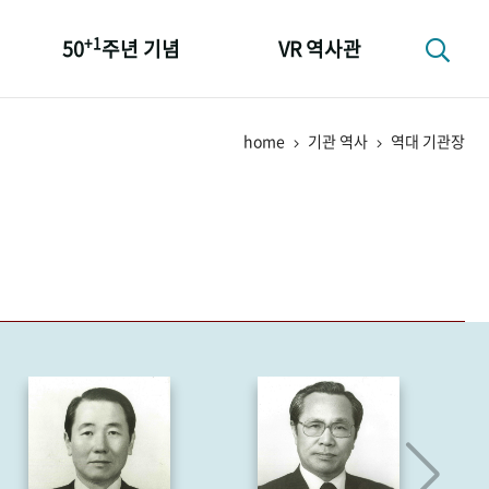
+1
50
주년 기념
VR 역사관
성과 50선
home
기관 역사
역대 기관장
숫자로 보는 50년
+1
50
주년 광장
세계와 함께 한 KIHASA