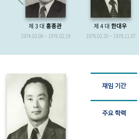
제 4 대
한대우
제 5 대
박형종
.19
1976.02.20 ~ 1978.11.07
1976.04.07 ~ 1979.04.06
재임 기간
주요 학력