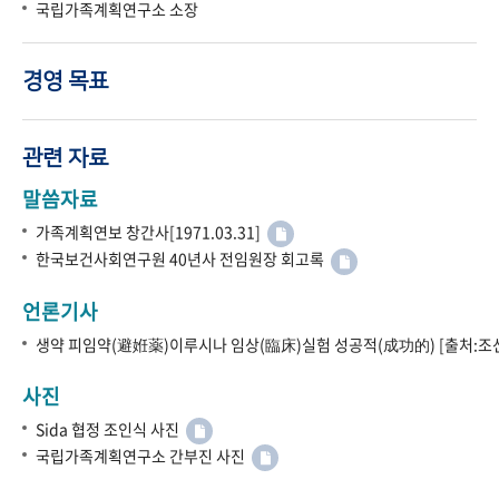
국립가족계획연구소 소장
경영 목표
관련 자료
말씀자료
가족계획연보 창간사[1971.03.31]
한국보건사회연구원 40년사 전임원장 회고록
언론기사
생약 피임약(避姙薬)이루시나 임상(臨床)실험 성공적(成功的) [출처:조선
사진
Sida 협정 조인식 사진
국립가족계획연구소 간부진 사진