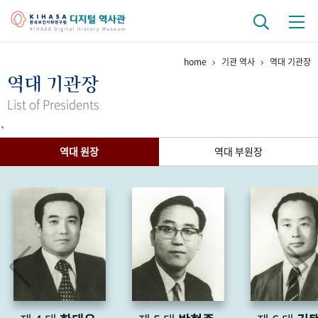
home
기관 역사
역대 기관장
기관 역사
역대 기관장
걸어온 길
기관 변천사
역대 기관장
연구원 사람들
List of Presidents
`
연구 역사
역대 원장
역대 부원장
정책과 연구
키워드로 보는 연구 역사
연구자들
간행물 변천사
기록물 아카이브
사진 아카이브
문서 기록물
행정박물
영상 기록물
+1
50
주년 기념