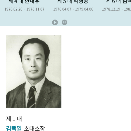
제 4 대
한대우
제 5 대
박형종
제 6 대
김
+1
성과 50선
숫자로 보는 50년
50
주년 광장
1976.02.20 ~ 1978.11.07
1976.04.07 ~ 1979.04.06
1978.12.19 ~ 198
세계와 함께 한 KIHASA
VR 역사관
제 1 대
김택일
초대소장