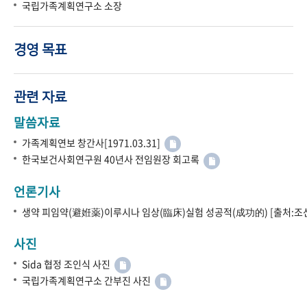
국립가족계획연구소 소장
경영 목표
관련 자료
말씀자료
가족계획연보 창간사[1971.03.31]
한국보건사회연구원 40년사 전임원장 회고록
언론기사
생약 피임약(避姙薬)이루시나 임상(臨床)실험 성공적(成功的) [출처:조선
사진
Sida 협정 조인식 사진
국립가족계획연구소 간부진 사진