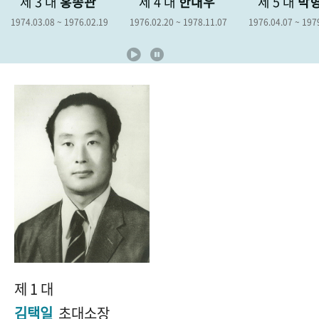
홍종관
제 4 대
한대우
제 5 대
박형종
제
+1
성과 50선
숫자로 보는 50년
50
주년 광장
1976.02.19
1976.02.20 ~ 1978.11.07
1976.04.07 ~ 1979.04.06
1978
세계와 함께 한 KIHASA
VR 역사관
제 1 대
김택일
초대소장