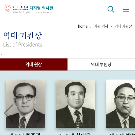
home
기관 역사
역대 기관장
기관 역사
역대 기관장
걸어온 길
기관 변천사
역대 기관장
연구원 사람들
List of Presidents
`
연구 역사
역대 원장
역대 부원장
정책과 연구
키워드로 보는 연구 역사
연구자들
간행물 변천사
기록물 아카이브
사진 아카이브
문서 기록물
행정박물
영상 기록물
+1
50
주년 기념