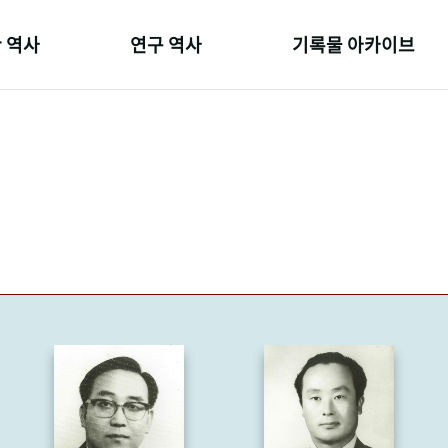
 역사
연구 역사
기록물 아카이브
온 길
정책과 연구
사진 아카이브
 변천사
키워드로 보는 연구 역사
문서 기록물
 기관장
연구자들
행정박물
 사람들
간행물 변천사
영상 기록물