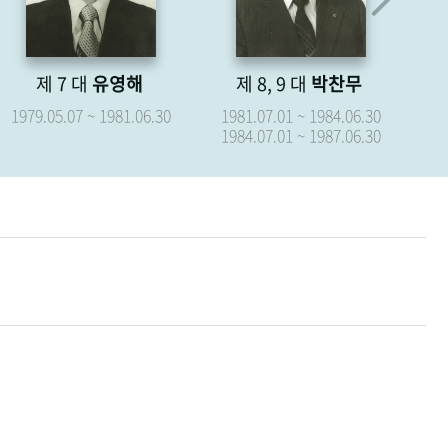
제 8, 9 대
박찬무
제 10 대
장경식
제
1981.07.01 ~ 1984.06.30
1987.07.01 ~ 1987.09.15
19
1984.07.01 ~ 1987.06.30
19