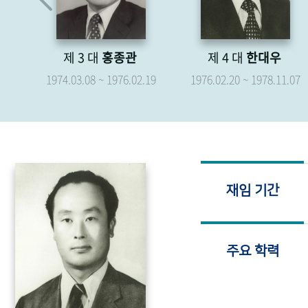
제 4 대
한대우
제 5 대
박형종
.19
1976.02.20 ~ 1978.11.07
1976.04.07 ~ 1979.04.06
재임 기간
주요 학력