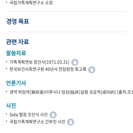
국립가족계획연구소 소장
경영 목표
관련 자료
말씀자료
가족계획연보 창간사[1971.03.31]
한국보건사회연구원 40년사 전임원장 회고록
언론기사
생약 피임약(避姙薬)이루시나 임상(臨床)실험 성공적(成功的) [출처:조선
사진
Sida 협정 조인식 사진
국립가족계획연구소 간부진 사진