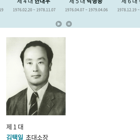
제 4 대
한대우
제 5 대
박형종
제 6 대
김
+1
성과 50선
숫자로 보는 50년
50
주년 광장
1976.02.20 ~ 1978.11.07
1976.04.07 ~ 1979.04.06
1978.12.19 ~ 198
세계와 함께 한 KIHASA
VR 역사관
제 1 대
김택일
초대소장