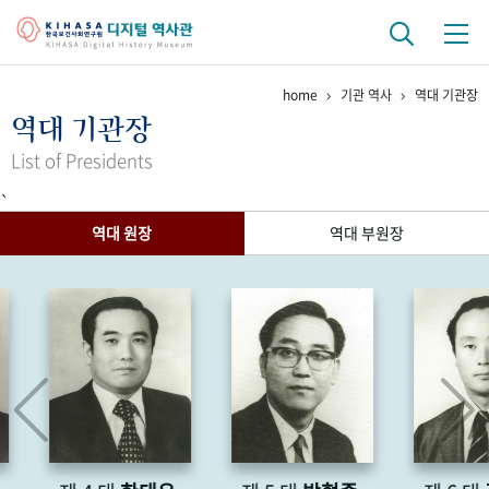
home
기관 역사
역대 기관장
기관 역사
역대 기관장
걸어온 길
기관 변천사
역대 기관장
연구원 사람들
List of Presidents
`
연구 역사
역대 원장
역대 부원장
정책과 연구
키워드로 보는 연구 역사
연구자들
간행물 변천사
기록물 아카이브
사진 아카이브
문서 기록물
행정박물
영상 기록물
+1
50
주년 기념