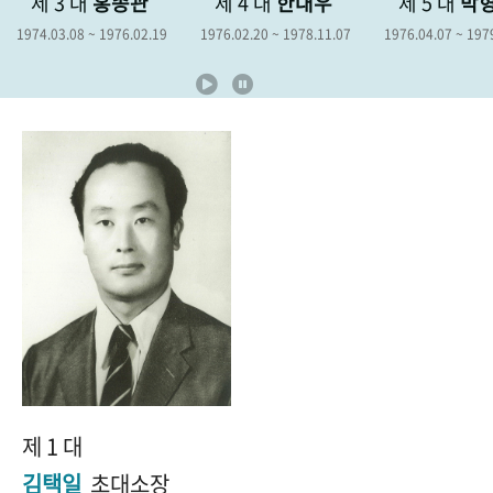
 3 대
홍종관
제 4 대
한대우
제 5 대
박형종
+1
성과 50선
숫자로 보는 50년
50
주년 광장
.03.08 ~ 1976.02.19
1976.02.20 ~ 1978.11.07
1976.04.07 ~ 1979.04.06
세계와 함께 한 KIHASA
VR 역사관
제 1 대
김택일
초대소장