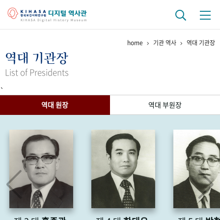
home
기관 역사
역대 기관장
기관 역사
역대 기관장
걸어온 길
기관 변천사
역대 기관장
연구원 사람들
List of Presidents
`
연구 역사
역대 원장
역대 부원장
정책과 연구
키워드로 보는 연구 역사
연구자들
간행물 변천사
기록물 아카이브
사진 아카이브
문서 기록물
행정박물
영상 기록물
+1
50
주년 기념