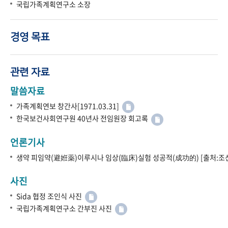
국립가족계획연구소 소장
경영 목표
관련 자료
말씀자료
가족계획연보 창간사[1971.03.31]
한국보건사회연구원 40년사 전임원장 회고록
언론기사
생약 피임약(避姙薬)이루시나 임상(臨床)실험 성공적(成功的) [출처:조선
사진
Sida 협정 조인식 사진
국립가족계획연구소 간부진 사진