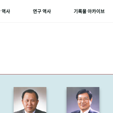
 역사
연구 역사
기록물 아카이브
온 길
정책과 연구
사진 아카이브
 변천사
키워드로 보는 연구 역사
문서 기록물
 기관장
연구자들
행정박물
 사람들
간행물 변천사
영상 기록물