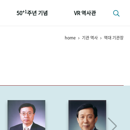
+1
50
주년 기념
VR 역사관
성과 50선
home
기관 역사
역대 기관장
숫자로 보는 50년
+1
50
주년 광장
세계와 함께 한 KIHASA