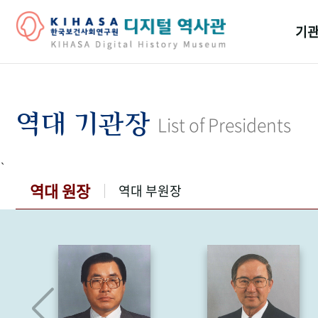
기관
걸어
기관
역대 기관장
List of Presidents
역대
`
연구원
역대 원장
역대 부원장