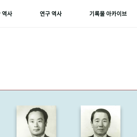
 역사
연구 역사
기록물 아카이브
온 길
정책과 연구
사진 아카이브
 변천사
키워드로 보는 연구 역사
문서 기록물
 기관장
연구자들
행정박물
 사람들
간행물 변천사
영상 기록물