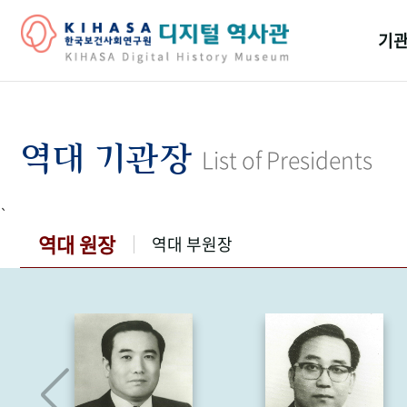
기관
걸어
기관
역대 기관장
List of Presidents
역대
`
연구원
역대 원장
역대 부원장