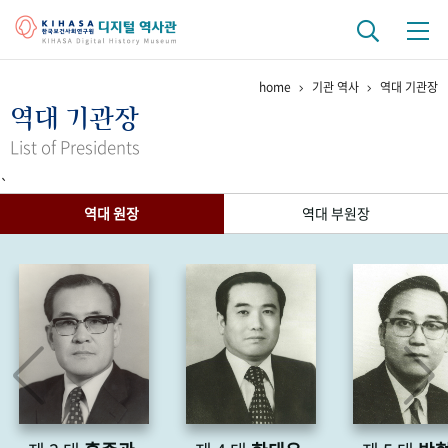
home
기관 역사
역대 기관장
기관 역사
역대 기관장
걸어온 길
기관 변천사
역대 기관장
연구원 사람들
List of Presidents
`
연구 역사
역대 원장
역대 부원장
정책과 연구
키워드로 보는 연구 역사
연구자들
간행물 변천사
기록물 아카이브
사진 아카이브
문서 기록물
행정박물
영상 기록물
+1
50
주년 기념