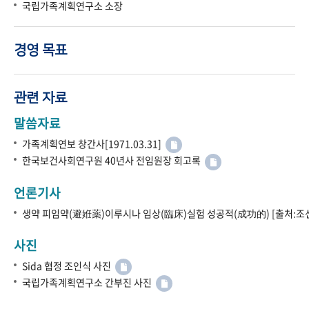
국립가족계획연구소 소장
경영 목표
관련 자료
말씀자료
가족계획연보 창간사[1971.03.31]
한국보건사회연구원 40년사 전임원장 회고록
언론기사
생약 피임약(避姙薬)이루시나 임상(臨床)실험 성공적(成功的) [출처:조선
사진
Sida 협정 조인식 사진
국립가족계획연구소 간부진 사진