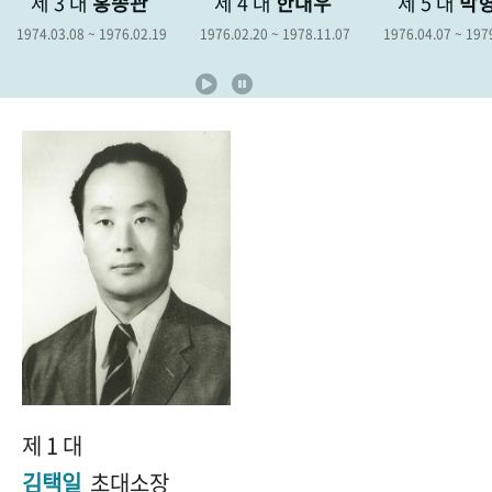
관
제 4 대
한대우
제 5 대
박형종
제 6 
+1
성과 50선
숫자로 보는 50년
50
주년 광장
2.19
1976.02.20 ~ 1978.11.07
1976.04.07 ~ 1979.04.06
1978.12.19
세계와 함께 한 KIHASA
VR 역사관
제 1 대
김택일
초대소장