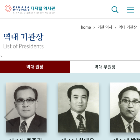
home
기관 역사
역대 기관장
기관 역사
역대 기관장
걸어온 길
기관 변천사
역대 기관장
연구원 사람들
List of Presidents
`
연구 역사
역대 원장
역대 부원장
정책과 연구
키워드로 보는 연구 역사
연구자들
간행물 변천사
기록물 아카이브
사진 아카이브
문서 기록물
행정박물
영상 기록물
+1
50
주년 기념