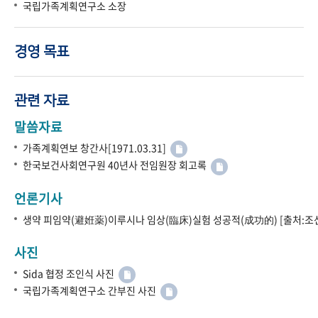
국립가족계획연구소 소장
경영 목표
관련 자료
말씀자료
가족계획연보 창간사[1971.03.31]
한국보건사회연구원 40년사 전임원장 회고록
언론기사
생약 피임약(避姙薬)이루시나 임상(臨床)실험 성공적(成功的) [출처:조선
사진
Sida 협정 조인식 사진
국립가족계획연구소 간부진 사진