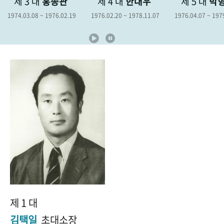
홍종관
제 4 대
한대우
제 5 대
박형종
제
+1
성과 50선
숫자로 보는 50년
50
주년 광장
1976.02.19
1976.02.20 ~ 1978.11.07
1976.04.07 ~ 1979.04.06
1978
세계와 함께 한 KIHASA
VR 역사관
제 1 대
김택일
초대소장