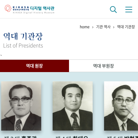
home
기관 역사
역대 기관장
기관 역사
역대 기관장
걸어온 길
기관 변천사
역대 기관장
연구원 사람들
List of Presidents
`
연구 역사
역대 원장
역대 부원장
정책과 연구
키워드로 보는 연구 역사
연구자들
간행물 변천사
기록물 아카이브
사진 아카이브
문서 기록물
행정박물
영상 기록물
+1
50
주년 기념