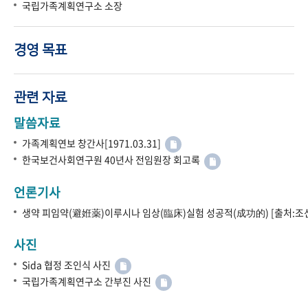
국립가족계획연구소 소장
경영 목표
관련 자료
말씀자료
가족계획연보 창간사[1971.03.31]
한국보건사회연구원 40년사 전임원장 회고록
언론기사
생약 피임약(避姙薬)이루시나 임상(臨床)실험 성공적(成功的) [출처:조선
사진
Sida 협정 조인식 사진
국립가족계획연구소 간부진 사진