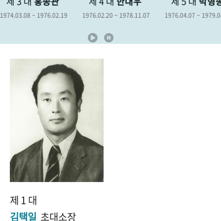
제 4 대
한대우
제 5 대
박형종
제 6 대
김
+1
성과 50선
숫자로 보는 50년
50
주년 광장
1976.02.20 ~ 1978.11.07
1976.04.07 ~ 1979.04.06
1978.12.19 ~ 1
세계와 함께 한 KIHASA
VR 역사관
제 1 대
김택일
초대소장