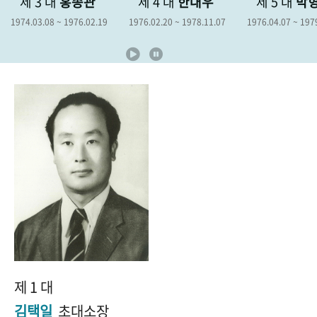
종관
제 4 대
한대우
제 5 대
박형종
제 
+1
성과 50선
숫자로 보는 50년
50
주년 광장
6.02.19
1976.02.20 ~ 1978.11.07
1976.04.07 ~ 1979.04.06
1978.12
세계와 함께 한 KIHASA
VR 역사관
제 1 대
김택일
초대소장