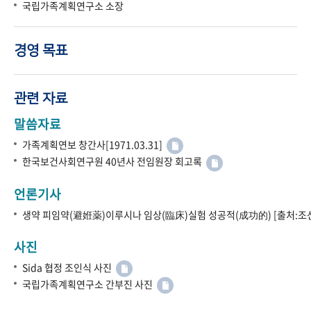
국립가족계획연구소 소장
경영 목표
관련 자료
말씀자료
가족계획연보 창간사[1971.03.31]
한국보건사회연구원 40년사 전임원장 회고록
언론기사
생약 피임약(避姙薬)이루시나 임상(臨床)실험 성공적(成功的) [출처:조선
사진
Sida 협정 조인식 사진
국립가족계획연구소 간부진 사진