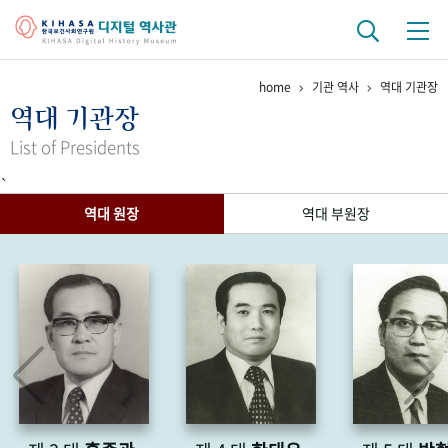
home
기관 역사
역대 기관장
기관 역사
역대 기관장
걸어온 길
기관 변천사
역대 기관장
연구원 사람들
List of Presidents
`
연구 역사
역대 원장
역대 부원장
정책과 연구
키워드로 보는 연구 역사
연구자들
간행물 변천사
기록물 아카이브
사진 아카이브
문서 기록물
행정박물
영상 기록물
+1
50
주년 기념