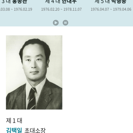
제 4 대
한대우
제 5 대
박형종
제 6 대
김
+1
성과 50선
숫자로 보는 50년
50
주년 광장
1976.02.20 ~ 1978.11.07
1976.04.07 ~ 1979.04.06
1978.12.19 ~ 198
세계와 함께 한 KIHASA
VR 역사관
제 1 대
김택일
초대소장