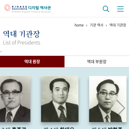
home
기관 역사
역대 기관장
기관 역사
역대 기관장
걸어온 길
기관 변천사
역대 기관장
연구원 사람들
List of Presidents
`
연구 역사
역대 원장
역대 부원장
정책과 연구
키워드로 보는 연구 역사
연구자들
간행물 변천사
기록물 아카이브
사진 아카이브
문서 기록물
행정박물
영상 기록물
+1
50
주년 기념