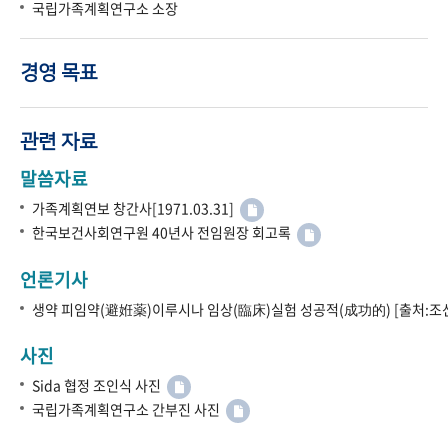
국립가족계획연구소 소장
경영 목표
관련 자료
말씀자료
가족계획연보 창간사[1971.03.31]
한국보건사회연구원 40년사 전임원장 회고록
언론기사
생약 피임약(避姙薬)이루시나 임상(臨床)실험 성공적(成功的) [출처:조선
사진
Sida 협정 조인식 사진
국립가족계획연구소 간부진 사진