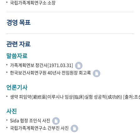
국립가족계획연구소 소장
경영 목표
관련 자료
말씀자료
가족계획연보 창간사[1971.03.31]
한국보건사회연구원 40년사 전임원장 회고록
언론기사
생약 피임약(避姙薬)이루시나 임상(臨床)실험 성공적(成功的) [출처:조선
사진
Sida 협정 조인식 사진
국립가족계획연구소 간부진 사진