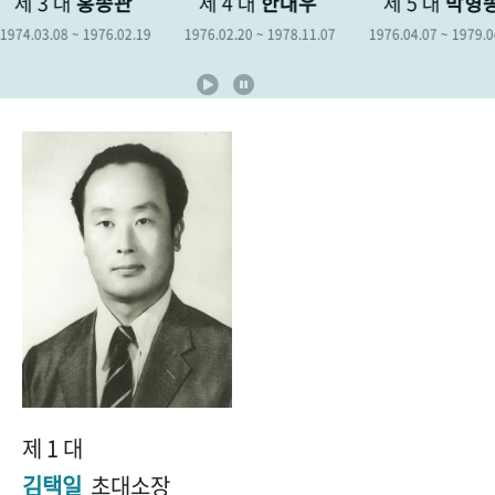
제 4 대
한대우
제 5 대
박형종
제 6 대
김
+1
성과 50선
숫자로 보는 50년
50
주년 광장
1976.02.20 ~ 1978.11.07
1976.04.07 ~ 1979.04.06
1978.12.19 ~ 1
세계와 함께 한 KIHASA
VR 역사관
제 1 대
김택일
초대소장