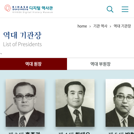
home
기관 역사
역대 기관장
기관 역사
역대 기관장
걸어온 길
기관 변천사
역대 기관장
연구원 사람들
List of Presidents
`
연구 역사
역대 원장
역대 부원장
정책과 연구
키워드로 보는 연구 역사
연구자들
간행물 변천사
기록물 아카이브
사진 아카이브
문서 기록물
행정박물
영상 기록물
+1
50
주년 기념