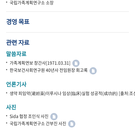
국립가족계획연구소 소장
경영 목표
관련 자료
말씀자료
가족계획연보 창간사[1971.03.31]
한국보건사회연구원 40년사 전임원장 회고록
언론기사
생약 피임약(避姙薬)이루시나 임상(臨床)실험 성공적(成功的) [출처:조선
사진
Sida 협정 조인식 사진
국립가족계획연구소 간부진 사진