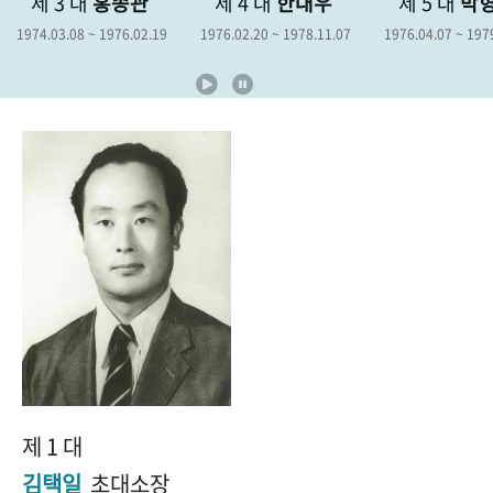
제 4 대
한대우
제 5 대
박형종
제 6 대
+1
성과 50선
숫자로 보는 50년
50
주년 광장
19
1976.02.20 ~ 1978.11.07
1976.04.07 ~ 1979.04.06
1978.12.19 ~
세계와 함께 한 KIHASA
VR 역사관
제 1 대
김택일
초대소장