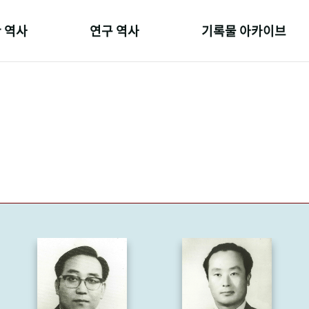
 역사
연구 역사
기록물 아카이브
온 길
정책과 연구
사진 아카이브
 변천사
키워드로 보는 연구 역사
문서 기록물
 기관장
연구자들
행정박물
 사람들
간행물 변천사
영상 기록물