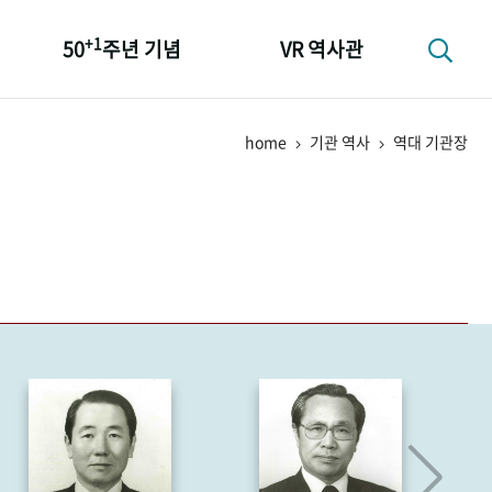
+1
50
주년 기념
VR 역사관
성과 50선
home
기관 역사
역대 기관장
숫자로 보는 50년
+1
50
주년 광장
세계와 함께 한 KIHASA