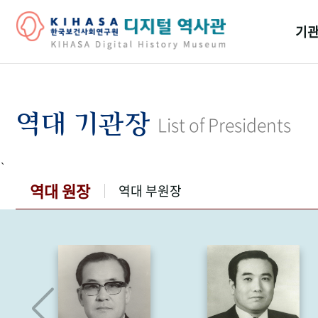
기관
걸어
기관
역대 기관장
List of Presidents
역대
`
연구원
역대 원장
역대 부원장