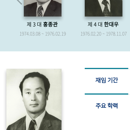
제 4 대
한대우
제 5 대
박형종
.19
1976.02.20 ~ 1978.11.07
1976.04.07 ~ 1979.04.06
재임 기간
주요 학력