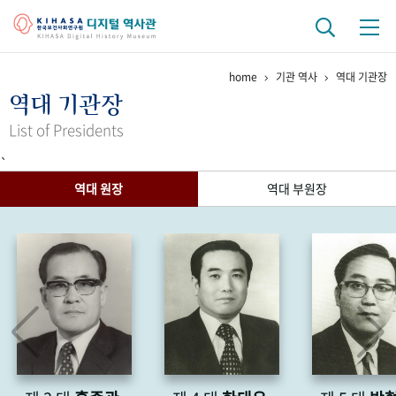
home
기관 역사
역대 기관장
기관 역사
역대 기관장
걸어온 길
기관 변천사
역대 기관장
연구원 사람들
List of Presidents
`
연구 역사
역대 원장
역대 부원장
정책과 연구
키워드로 보는 연구 역사
연구자들
간행물 변천사
기록물 아카이브
사진 아카이브
문서 기록물
행정박물
영상 기록물
+1
50
주년 기념