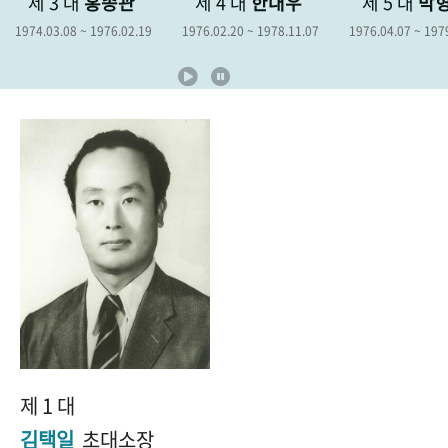
제 4 대
한대우
제 5 대
박형종
제 6 대
+1
성과 50선
숫자로 보는 50년
50
주년 광장
9
1976.02.20 ~ 1978.11.07
1976.04.07 ~ 1979.04.06
1978.12.19 ~ 
세계와 함께 한 KIHASA
VR 역사관
제 1 대
김택일
초대소장