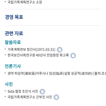
국립가족계획연구소 소장
경영 목표
관련 자료
말씀자료
가족계획연보 창간사[1971.03.31]
한국보건사회연구원 40년사 전임원장 회고록
언론기사
생약 피임약(避姙薬)이루시나 임상(臨床)실험 성공적(成功的) [출처:조선
사진
Sida 협정 조인식 사진
국립가족계획연구소 간부진 사진