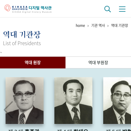
home
기관 역사
역대 기관장
기관 역사
역대 기관장
걸어온 길
기관 변천사
역대 기관장
연구원 사람들
List of Presidents
`
연구 역사
역대 원장
역대 부원장
정책과 연구
키워드로 보는 연구 역사
연구자들
간행물 변천사
기록물 아카이브
사진 아카이브
문서 기록물
행정박물
영상 기록물
+1
50
주년 기념