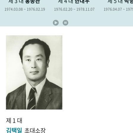
홍종관
제 4 대
한대우
제 5 대
박형종
제
+1
성과 50선
숫자로 보는 50년
50
주년 광장
1976.02.19
1976.02.20 ~ 1978.11.07
1976.04.07 ~ 1979.04.06
1978
세계와 함께 한 KIHASA
VR 역사관
제 1 대
김택일
초대소장