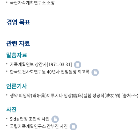
국립가족계획연구소 소장
경영 목표
관련 자료
말씀자료
가족계획연보 창간사[1971.03.31]
한국보건사회연구원 40년사 전임원장 회고록
언론기사
생약 피임약(避姙薬)이루시나 임상(臨床)실험 성공적(成功的) [출처:조선
사진
Sida 협정 조인식 사진
국립가족계획연구소 간부진 사진