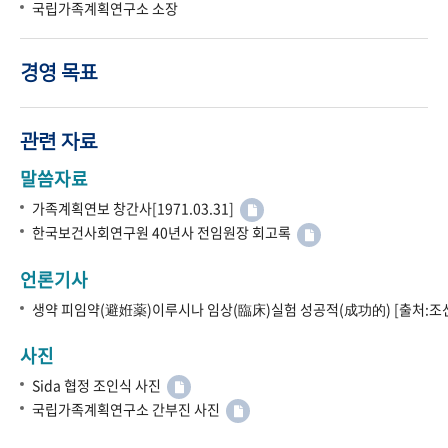
국립가족계획연구소 소장
경영 목표
관련 자료
말씀자료
가족계획연보 창간사[1971.03.31]
한국보건사회연구원 40년사 전임원장 회고록
언론기사
생약 피임약(避姙薬)이루시나 임상(臨床)실험 성공적(成功的) [출처:조선
사진
Sida 협정 조인식 사진
국립가족계획연구소 간부진 사진