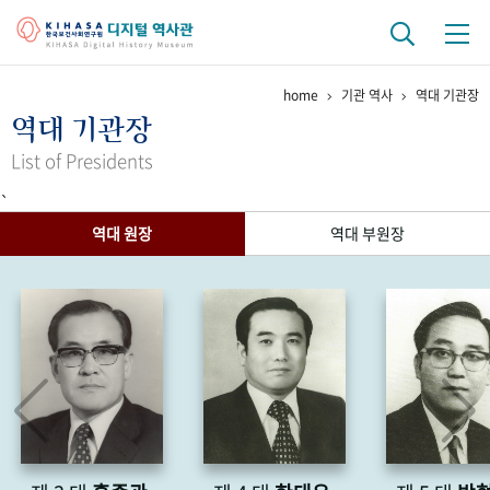
home
기관 역사
역대 기관장
기관 역사
역대 기관장
걸어온 길
기관 변천사
역대 기관장
연구원 사람들
List of Presidents
`
연구 역사
역대 원장
역대 부원장
정책과 연구
키워드로 보는 연구 역사
연구자들
간행물 변천사
기록물 아카이브
사진 아카이브
문서 기록물
행정박물
영상 기록물
+1
50
주년 기념