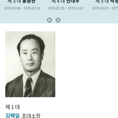
종관
제 4 대
한대우
제 5 대
박형종
제 
+1
성과 50선
숫자로 보는 50년
50
주년 광장
976.02.19
1976.02.20 ~ 1978.11.07
1976.04.07 ~ 1979.04.06
1978.1
세계와 함께 한 KIHASA
VR 역사관
제 1 대
김택일
초대소장