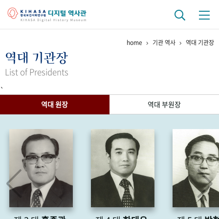
home
기관 역사
역대 기관장
기관 역사
역대 기관장
걸어온 길
기관 변천사
역대 기관장
연구원 사람들
List of Presidents
`
연구 역사
역대 원장
역대 부원장
정책과 연구
키워드로 보는 연구 역사
연구자들
간행물 변천사
기록물 아카이브
사진 아카이브
문서 기록물
행정박물
영상 기록물
+1
50
주년 기념