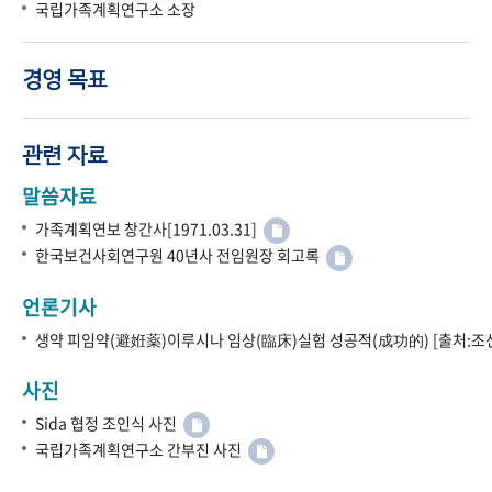
국립가족계획연구소 소장
경영 목표
관련 자료
말씀자료
가족계획연보 창간사[1971.03.31]
한국보건사회연구원 40년사 전임원장 회고록
언론기사
생약 피임약(避姙薬)이루시나 임상(臨床)실험 성공적(成功的) [출처:조선
사진
Sida 협정 조인식 사진
국립가족계획연구소 간부진 사진