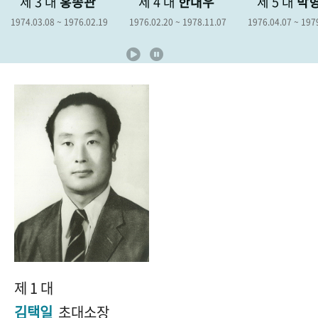
제 4 대
한대우
제 5 대
박형종
제 6 대
김
+1
성과 50선
숫자로 보는 50년
50
주년 광장
1976.02.20 ~ 1978.11.07
1976.04.07 ~ 1979.04.06
1978.12.19 ~ 1
세계와 함께 한 KIHASA
VR 역사관
제 1 대
김택일
초대소장