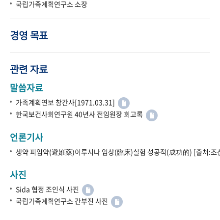
국립가족계획연구소 소장
경영 목표
관련 자료
말씀자료
가족계획연보 창간사[1971.03.31]
한국보건사회연구원 40년사 전임원장 회고록
언론기사
생약 피임약(避姙薬)이루시나 임상(臨床)실험 성공적(成功的) [출처:조선
사진
Sida 협정 조인식 사진
국립가족계획연구소 간부진 사진