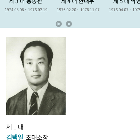
3 대
홍종관
제 4 대
한대우
제 5 대
박형종
+1
성과 50선
숫자로 보는 50년
50
주년 광장
.08 ~ 1976.02.19
1976.02.20 ~ 1978.11.07
1976.04.07 ~ 1979.04.06
세계와 함께 한 KIHASA
VR 역사관
제 1 대
김택일
초대소장