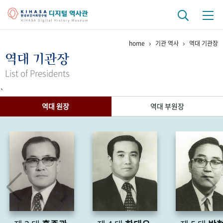
home
기관 역사
역대 기관장
기관 역사
역대 기관장
걸어온 길
기관 변천사
역대 기관장
연구원 사람들
List of Presidents
`
연구 역사
역대 원장
역대 부원장
정책과 연구
키워드로 보는 연구 역사
연구자들
간행물 변천사
기록물 아카이브
사진 아카이브
문서 기록물
행정박물
영상 기록물
+1
50
주년 기념