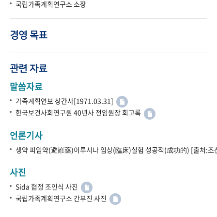
국립가족계획연구소 소장
경영 목표
관련 자료
말씀자료
가족계획연보 창간사[1971.03.31]
한국보건사회연구원 40년사 전임원장 회고록
언론기사
생약 피임약(避姙薬)이루시나 임상(臨床)실험 성공적(成功的) [출처:조선
사진
Sida 협정 조인식 사진
국립가족계획연구소 간부진 사진