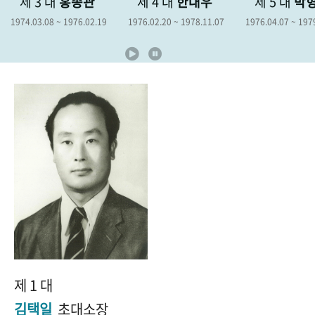
대
홍종관
제 4 대
한대우
제 5 대
박형종
+1
성과 50선
숫자로 보는 50년
50
주년 광장
~ 1976.02.19
1976.02.20 ~ 1978.11.07
1976.04.07 ~ 1979.04.06
19
세계와 함께 한 KIHASA
VR 역사관
제 1 대
김택일
초대소장