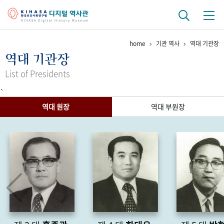
home
기관 역사
역대 기관장
기관 역사
역대 기관장
걸어온 길
기관 변천사
역대 기관장
연구원 사람들
List of Presidents
`
연구 역사
역대 원장
역대 부원장
정책과 연구
키워드로 보는 연구 역사
연구자들
간행물 변천사
기록물 아카이브
사진 아카이브
문서 기록물
행정박물
영상 기록물
+1
50
주년 기념