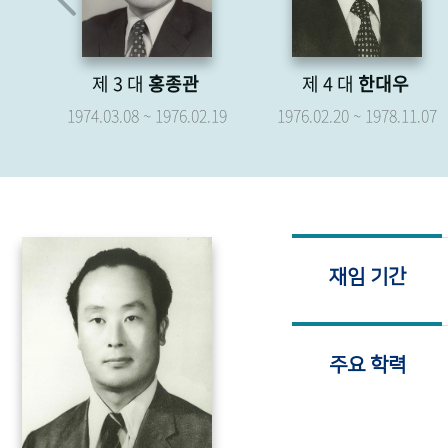
제 4 대
한대우
제 5 대
박형종
.19
1976.02.20 ~ 1978.11.07
1976.04.07 ~ 1979.04.06
재임 기간
주요 학력