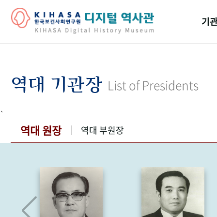
기관
걸어
기관
역대 기관장
List of Presidents
역대
`
연구원
역대 원장
역대 부원장