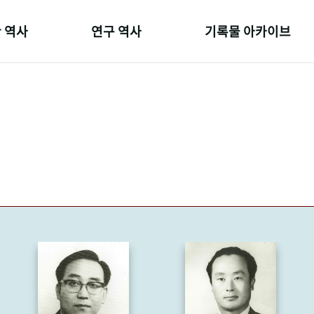
 역사
연구 역사
기록물 아카이브
온 길
정책과 연구
사진 아카이브
 변천사
키워드로 보는 연구 역사
문서 기록물
 기관장
연구자들
행정박물
 사람들
간행물 변천사
영상 기록물