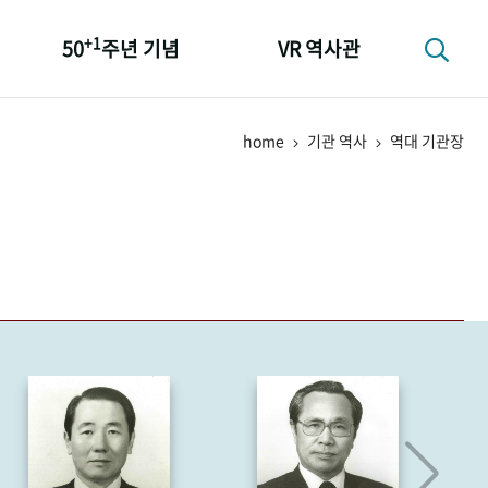
+1
50
주년 기념
VR 역사관
성과 50선
home
기관 역사
역대 기관장
숫자로 보는 50년
+1
50
주년 광장
세계와 함께 한 KIHASA