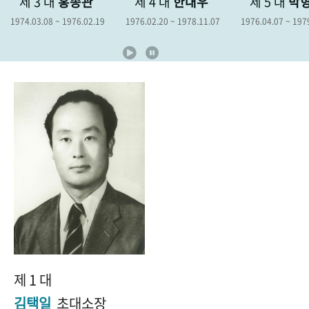
제 4 대
한대우
제 5 대
박형종
제 6 대
+1
성과 50선
숫자로 보는 50년
50
주년 광장
9
1976.02.20 ~ 1978.11.07
1976.04.07 ~ 1979.04.06
1978.12.19 ~ 
세계와 함께 한 KIHASA
VR 역사관
제 1 대
김택일
초대소장