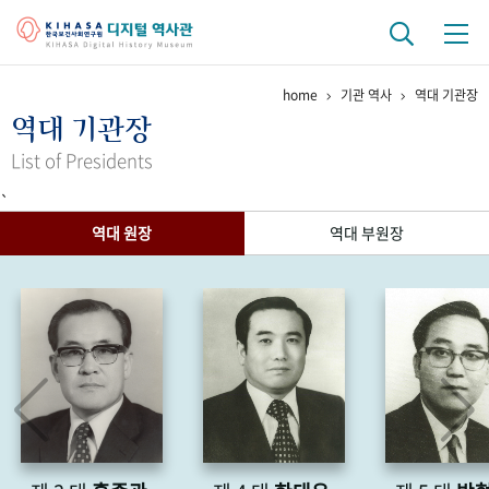
home
기관 역사
역대 기관장
기관 역사
역대 기관장
걸어온 길
기관 변천사
역대 기관장
연구원 사람들
List of Presidents
`
연구 역사
역대 원장
역대 부원장
정책과 연구
키워드로 보는 연구 역사
연구자들
간행물 변천사
기록물 아카이브
사진 아카이브
문서 기록물
행정박물
영상 기록물
+1
50
주년 기념