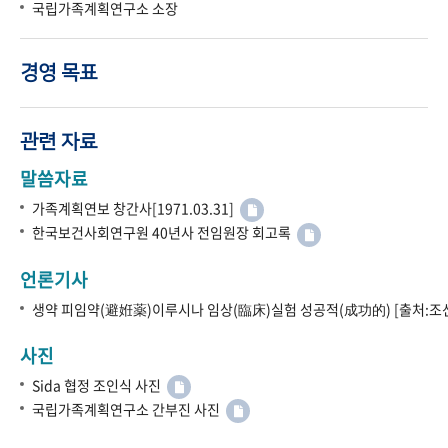
국립가족계획연구소 소장
경영 목표
관련 자료
말씀자료
가족계획연보 창간사[1971.03.31]
한국보건사회연구원 40년사 전임원장 회고록
언론기사
생약 피임약(避姙薬)이루시나 임상(臨床)실험 성공적(成功的) [출처:조선
사진
Sida 협정 조인식 사진
국립가족계획연구소 간부진 사진