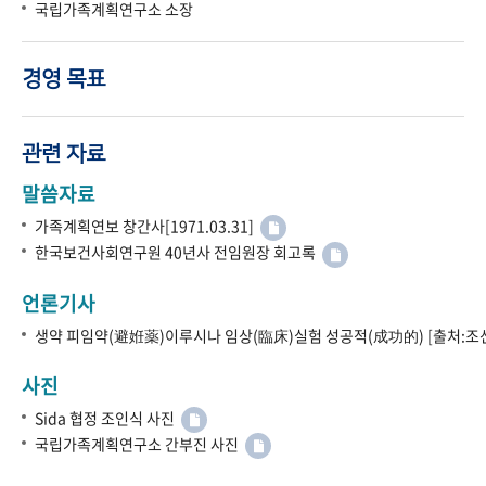
국립가족계획연구소 소장
경영 목표
관련 자료
말씀자료
가족계획연보 창간사[1971.03.31]
한국보건사회연구원 40년사 전임원장 회고록
언론기사
생약 피임약(避姙薬)이루시나 임상(臨床)실험 성공적(成功的) [출처:조선
사진
Sida 협정 조인식 사진
국립가족계획연구소 간부진 사진