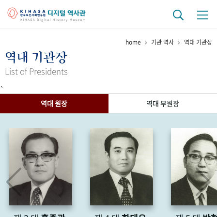
home
기관 역사
역대 기관장
기관 역사
역대 기관장
걸어온 길
기관 변천사
역대 기관장
연구원 사람들
List of Presidents
`
연구 역사
역대 원장
역대 부원장
정책과 연구
키워드로 보는 연구 역사
연구자들
간행물 변천사
기록물 아카이브
사진 아카이브
문서 기록물
행정박물
영상 기록물
+1
50
주년 기념