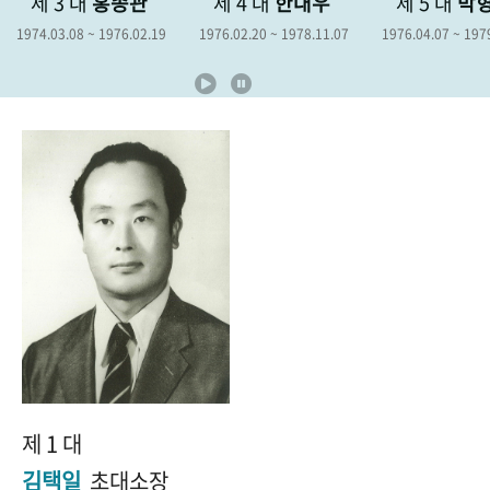
관
제 4 대
한대우
제 5 대
박형종
제 6 
+1
성과 50선
숫자로 보는 50년
50
주년 광장
2.19
1976.02.20 ~ 1978.11.07
1976.04.07 ~ 1979.04.06
1978.12.19
세계와 함께 한 KIHASA
VR 역사관
제 1 대
김택일
초대소장