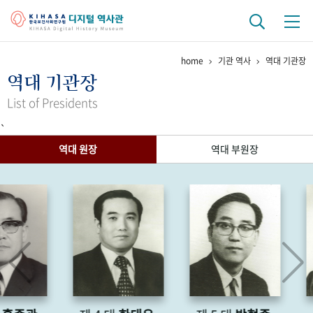
home
기관 역사
역대 기관장
기관 역사
역대 기관장
걸어온 길
기관 변천사
역대 기관장
연구원 사람들
List of Presidents
`
연구 역사
역대 원장
역대 부원장
정책과 연구
키워드로 보는 연구 역사
연구자들
간행물 변천사
기록물 아카이브
사진 아카이브
문서 기록물
행정박물
영상 기록물
+1
50
주년 기념