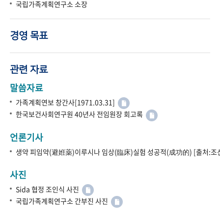
국립가족계획연구소 소장
경영 목표
관련 자료
말씀자료
가족계획연보 창간사[1971.03.31]
한국보건사회연구원 40년사 전임원장 회고록
언론기사
생약 피임약(避姙薬)이루시나 임상(臨床)실험 성공적(成功的) [출처:조선
사진
Sida 협정 조인식 사진
국립가족계획연구소 간부진 사진