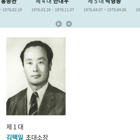
제 4 대
한대우
제 5 대
박형종
제 6 대
김
+1
성과 50선
숫자로 보는 50년
50
주년 광장
1976.02.20 ~ 1978.11.07
1976.04.07 ~ 1979.04.06
1978.12.19 ~ 198
세계와 함께 한 KIHASA
VR 역사관
제 1 대
김택일
초대소장