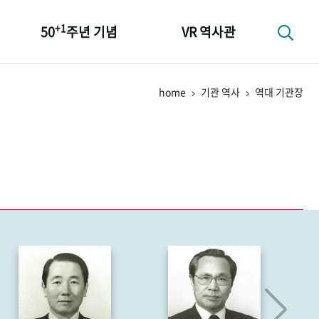
+1
50
주년 기념
VR 역사관
성과 50선
home
기관 역사
역대 기관장
숫자로 보는 50년
+1
50
주년 광장
세계와 함께 한 KIHASA