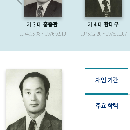
관
제 4 대
한대우
제 5 대
박형종
.02.19
1976.02.20 ~ 1978.11.07
1976.04.07 ~ 1979.04.
재임 기간
주요 학력