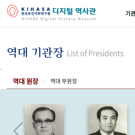
기관
걸어
기관
역대 기관장
List of Presidents
역대
`
연구원
역대 원장
역대 부원장