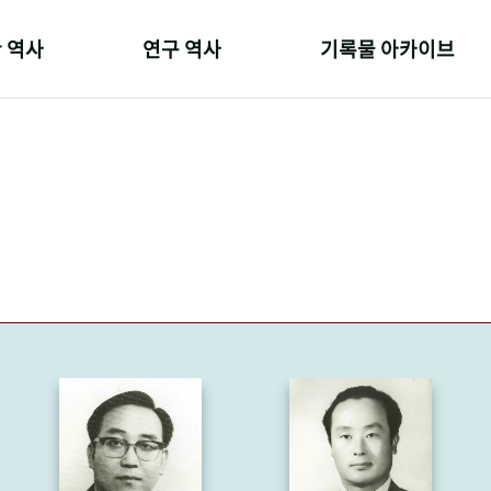
 역사
연구 역사
기록물 아카이브
온 길
정책과 연구
사진 아카이브
 변천사
키워드로 보는 연구 역사
문서 기록물
 기관장
연구자들
행정박물
 사람들
간행물 변천사
영상 기록물