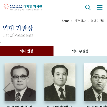
home
기관 역사
역대 기관장
기관 역사
역대 기관장
걸어온 길
기관 변천사
역대 기관장
연구원 사람들
List of Presidents
`
연구 역사
역대 원장
역대 부원장
정책과 연구
키워드로 보는 연구 역사
연구자들
간행물 변천사
기록물 아카이브
사진 아카이브
문서 기록물
행정박물
영상 기록물
+1
50
주년 기념