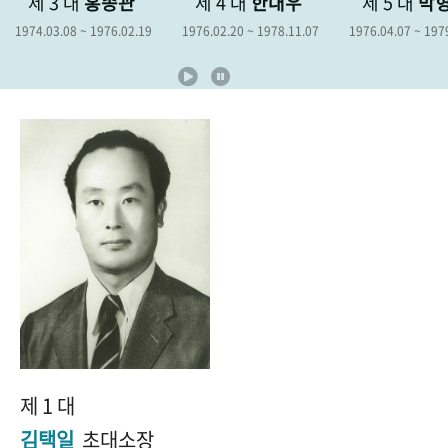
제 3 대
홍종관
제 4 대
한대우
제 5 대
박
+1
성과 50선
숫자로 보는 50년
50
주년 광장
1974.03.08 ~ 1976.02.19
1976.02.20 ~ 1978.11.07
1976.04.07 ~ 197
세계와 함께 한 KIHASA
VR 역사관
제 1 대
김택일
초대소장