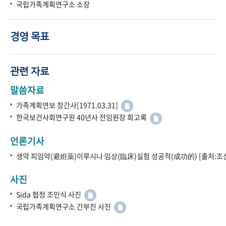
국립가족계획연구소 소장
경영 목표
관련 자료
말씀자료
가족계획연보 창간사[1971.03.31]
한국보건사회연구원 40년사 전임원장 회고록
언론기사
생약 피임약(避姙薬)이루시나 임상(臨床)실험 성공적(成功的) [출처:조선
사진
Sida 협정 조인식 사진
국립가족계획연구소 간부진 사진