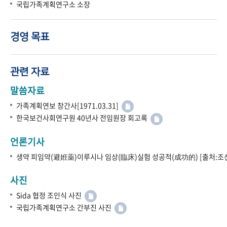
국립가족계획연구소 소장
경영 목표
관련 자료
말씀자료
가족계획연보 창간사[1971.03.31]
한국보건사회연구원 40년사 전임원장 회고록
언론기사
생약 피임약(避姙薬)이루시나 임상(臨床)실험 성공적(成功的) [출처:조선
사진
Sida 협정 조인식 사진
국립가족계획연구소 간부진 사진