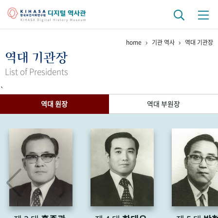
home
기관 역사
역대 기관장
기관 역사
역대 기관장
걸어온 길
기관 변천사
역대 기관장
연구원 사람들
List of Presidents
`
연구 역사
역대 원장
역대 부원장
정책과 연구
키워드로 보는 연구 역사
연구자들
간행물 변천사
기록물 아카이브
사진 아카이브
문서 기록물
행정박물
영상 기록물
+1
50
주년 기념