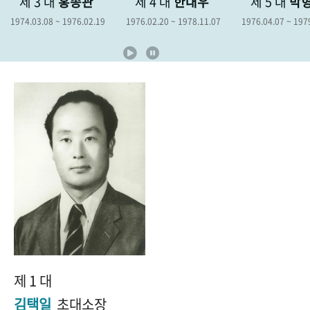
종관
제 4 대
한대우
제 5 대
박형종
제 
+1
성과 50선
숫자로 보는 50년
50
주년 광장
976.02.19
1976.02.20 ~ 1978.11.07
1976.04.07 ~ 1979.04.06
1978.1
세계와 함께 한 KIHASA
VR 역사관
제 1 대
김택일
초대소장