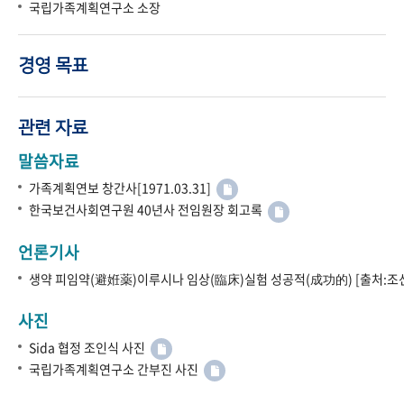
국립가족계획연구소 소장
경영 목표
관련 자료
말씀자료
가족계획연보 창간사[1971.03.31]
한국보건사회연구원 40년사 전임원장 회고록
언론기사
생약 피임약(避姙薬)이루시나 임상(臨床)실험 성공적(成功的) [출처:조선
사진
Sida 협정 조인식 사진
국립가족계획연구소 간부진 사진