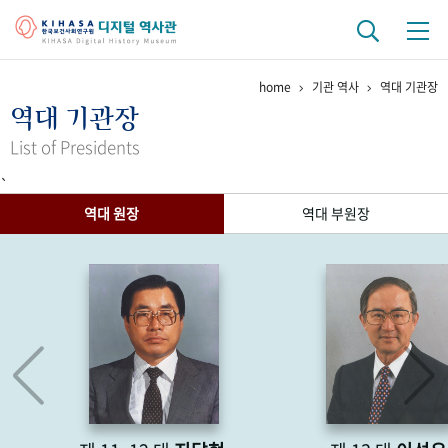
home
기관 역사
역대 기관장
기관 역사
역대 기관장
걸어온 길
기관 변천사
역대 기관장
연구원 사람들
List of Presidents
`
연구 역사
역대 원장
역대 부원장
정책과 연구
키워드로 보는 연구 역사
연구자들
간행물 변천사
기록물 아카이브
사진 아카이브
문서 기록물
행정박물
영상 기록물
+1
50
주년 기념