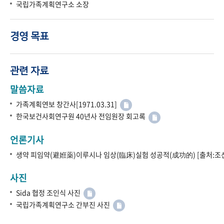
국립가족계획연구소 소장
경영 목표
관련 자료
말씀자료
가족계획연보 창간사[1971.03.31]
한국보건사회연구원 40년사 전임원장 회고록
언론기사
생약 피임약(避姙薬)이루시나 임상(臨床)실험 성공적(成功的) [출처:조선
사진
Sida 협정 조인식 사진
국립가족계획연구소 간부진 사진