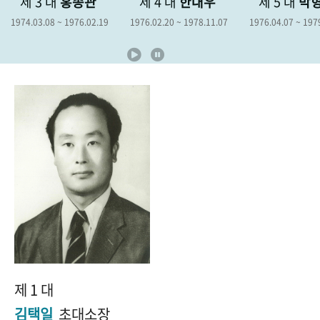
제 3 대
홍종관
제 4 대
한대우
제 5 대
박형
+1
성과 50선
숫자로 보는 50년
50
주년 광장
1974.03.08 ~ 1976.02.19
1976.02.20 ~ 1978.11.07
1976.04.07 ~ 1979.0
세계와 함께 한 KIHASA
VR 역사관
제 1 대
김택일
초대소장