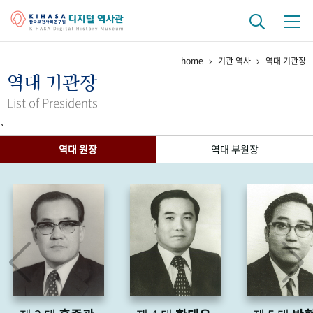
home
기관 역사
역대 기관장
기관 역사
역대 기관장
걸어온 길
기관 변천사
역대 기관장
연구원 사람들
List of Presidents
`
연구 역사
역대 원장
역대 부원장
정책과 연구
키워드로 보는 연구 역사
연구자들
간행물 변천사
기록물 아카이브
사진 아카이브
문서 기록물
행정박물
영상 기록물
+1
50
주년 기념