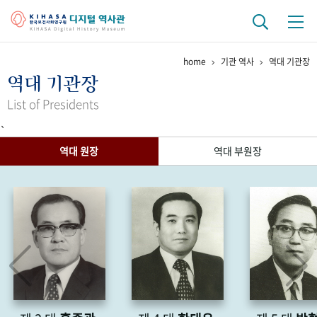
home
기관 역사
역대 기관장
기관 역사
역대 기관장
걸어온 길
기관 변천사
역대 기관장
연구원 사람들
List of Presidents
`
연구 역사
역대 원장
역대 부원장
정책과 연구
키워드로 보는 연구 역사
연구자들
간행물 변천사
기록물 아카이브
사진 아카이브
문서 기록물
행정박물
영상 기록물
+1
50
주년 기념