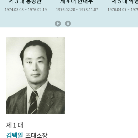
관
제 4 대
한대우
제 5 대
박형종
제 6
+1
성과 50선
숫자로 보는 50년
50
주년 광장
02.19
1976.02.20 ~ 1978.11.07
1976.04.07 ~ 1979.04.06
1978.12.1
세계와 함께 한 KIHASA
VR 역사관
제 1 대
김택일
초대소장