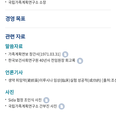
국립가족계획연구소 소장
경영 목표
관련 자료
말씀자료
가족계획연보 창간사[1971.03.31]
한국보건사회연구원 40년사 전임원장 회고록
언론기사
생약 피임약(避姙薬)이루시나 임상(臨床)실험 성공적(成功的) [출처:조선
사진
Sida 협정 조인식 사진
국립가족계획연구소 간부진 사진