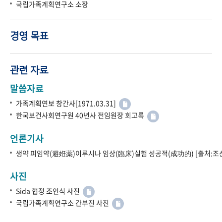
국립가족계획연구소 소장
경영 목표
관련 자료
말씀자료
가족계획연보 창간사[1971.03.31]
한국보건사회연구원 40년사 전임원장 회고록
언론기사
생약 피임약(避姙薬)이루시나 임상(臨床)실험 성공적(成功的) [출처:조선
사진
Sida 협정 조인식 사진
국립가족계획연구소 간부진 사진