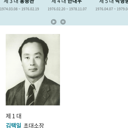
제 4 대
한대우
제 5 대
박형종
제 6 대
김
+1
성과 50선
숫자로 보는 50년
50
주년 광장
1976.02.20 ~ 1978.11.07
1976.04.07 ~ 1979.04.06
1978.12.19 ~ 198
세계와 함께 한 KIHASA
VR 역사관
제 1 대
김택일
초대소장