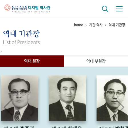
home
기관 역사
역대 기관장
기관 역사
역대 기관장
걸어온 길
기관 변천사
역대 기관장
연구원 사람들
List of Presidents
`
연구 역사
역대 원장
역대 부원장
정책과 연구
키워드로 보는 연구 역사
연구자들
간행물 변천사
기록물 아카이브
사진 아카이브
문서 기록물
행정박물
영상 기록물
+1
50
주년 기념