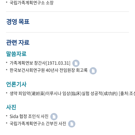
국립가족계획연구소 소장
경영 목표
관련 자료
말씀자료
가족계획연보 창간사[1971.03.31]
한국보건사회연구원 40년사 전임원장 회고록
언론기사
생약 피임약(避姙薬)이루시나 임상(臨床)실험 성공적(成功的) [출처:조선
사진
Sida 협정 조인식 사진
국립가족계획연구소 간부진 사진