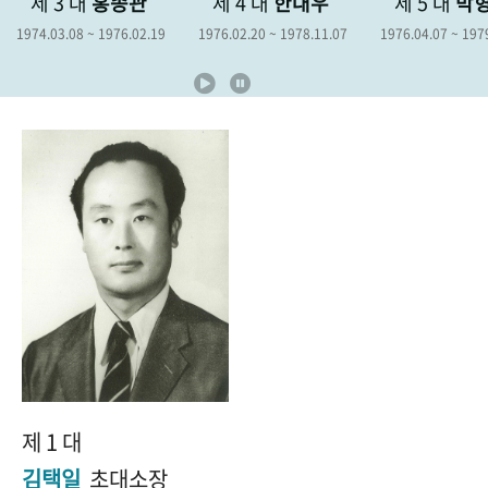
제 3 대
홍종관
제 4 대
한대우
제 5 대
박
+1
성과 50선
숫자로 보는 50년
50
주년 광장
1974.03.08 ~ 1976.02.19
1976.02.20 ~ 1978.11.07
1976.04.07 ~ 197
세계와 함께 한 KIHASA
VR 역사관
제 1 대
김택일
초대소장