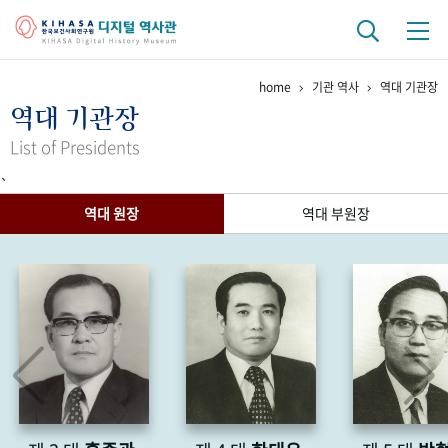
home
기관 역사
역대 기관장
기관 역사
역대 기관장
걸어온 길
기관 변천사
역대 기관장
연구원 사람들
List of Presidents
`
연구 역사
역대 원장
역대 부원장
정책과 연구
키워드로 보는 연구 역사
연구자들
간행물 변천사
기록물 아카이브
사진 아카이브
문서 기록물
행정박물
영상 기록물
+1
50
주년 기념