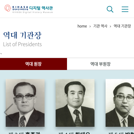
home
기관 역사
역대 기관장
기관 역사
역대 기관장
걸어온 길
기관 변천사
역대 기관장
연구원 사람들
List of Presidents
`
연구 역사
역대 원장
역대 부원장
정책과 연구
키워드로 보는 연구 역사
연구자들
간행물 변천사
기록물 아카이브
사진 아카이브
문서 기록물
행정박물
영상 기록물
+1
50
주년 기념