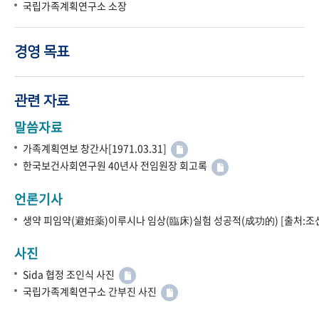
국립가족계획연구소 소장
경영 목표
관련 자료
말씀자료
가족계획연보 창간사[1971.03.31]
한국보건사회연구원 40년사 전임원장 회고록
언론기사
생약 피임약(避姙薬)이루시나 임상(臨床)실험 성공적(成功的) [출처:조선
사진
Sida 협정 조인식 사진
국립가족계획연구소 간부진 사진