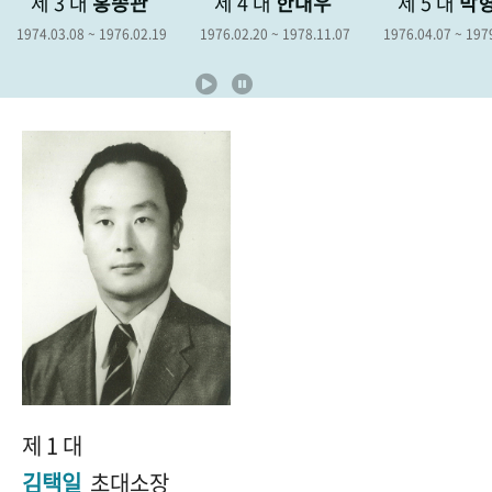
관
제 4 대
한대우
제 5 대
박형종
제 6
+1
성과 50선
숫자로 보는 50년
50
주년 광장
02.19
1976.02.20 ~ 1978.11.07
1976.04.07 ~ 1979.04.06
1978.12.1
세계와 함께 한 KIHASA
VR 역사관
제 1 대
김택일
초대소장