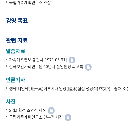
국립가족계획연구소 소장
경영 목표
관련 자료
말씀자료
가족계획연보 창간사[1971.03.31]
한국보건사회연구원 40년사 전임원장 회고록
언론기사
생약 피임약(避姙薬)이루시나 임상(臨床)실험 성공적(成功的) [출처:조선
사진
Sida 협정 조인식 사진
국립가족계획연구소 간부진 사진