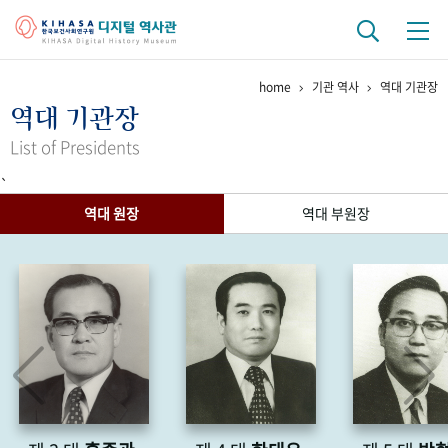
home
기관 역사
역대 기관장
기관 역사
역대 기관장
걸어온 길
기관 변천사
역대 기관장
연구원 사람들
List of Presidents
`
연구 역사
역대 원장
역대 부원장
정책과 연구
키워드로 보는 연구 역사
연구자들
간행물 변천사
기록물 아카이브
사진 아카이브
문서 기록물
행정박물
영상 기록물
+1
50
주년 기념