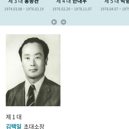
제 3 대
홍종관
제 4 대
한대우
제 5 대
박
+1
성과 50선
숫자로 보는 50년
50
주년 광장
1974.03.08 ~ 1976.02.19
1976.02.20 ~ 1978.11.07
1976.04.07 ~ 197
세계와 함께 한 KIHASA
VR 역사관
제 1 대
김택일
초대소장