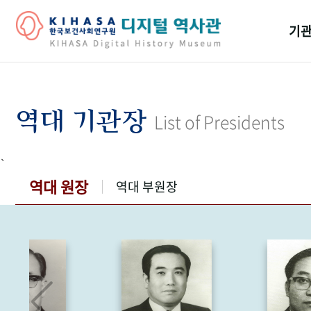
기관
걸어
기관
역대 기관장
List of Presidents
역대
`
연구원
역대 원장
역대 부원장