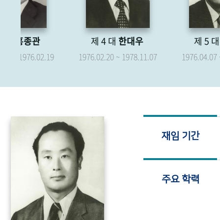
제 4 대
한대우
제 5 대
박형종
.19
1976.02.20 ~ 1978.11.07
1976.04.07 ~ 1979.04.06
재임 기간
주요 학력