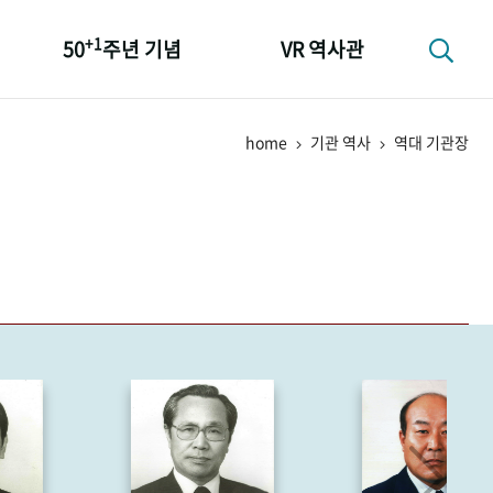
+1
50
주년 기념
VR 역사관
성과 50선
home
기관 역사
역대 기관장
숫자로 보는 50년
+1
50
주년 광장
세계와 함께 한 KIHASA