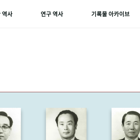
 역사
연구 역사
기록물 아카이브
온 길
정책과 연구
사진 아카이브
 변천사
키워드로 보는 연구 역사
문서 기록물
 기관장
연구자들
행정박물
 사람들
간행물 변천사
영상 기록물