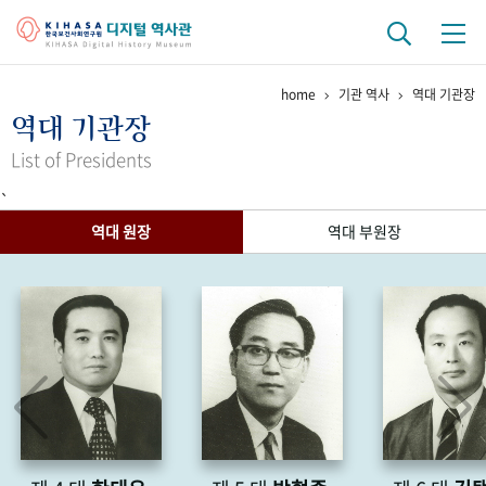
home
기관 역사
역대 기관장
기관 역사
역대 기관장
걸어온 길
기관 변천사
역대 기관장
연구원 사람들
List of Presidents
`
연구 역사
역대 원장
역대 부원장
정책과 연구
키워드로 보는 연구 역사
연구자들
간행물 변천사
기록물 아카이브
사진 아카이브
문서 기록물
행정박물
영상 기록물
+1
50
주년 기념