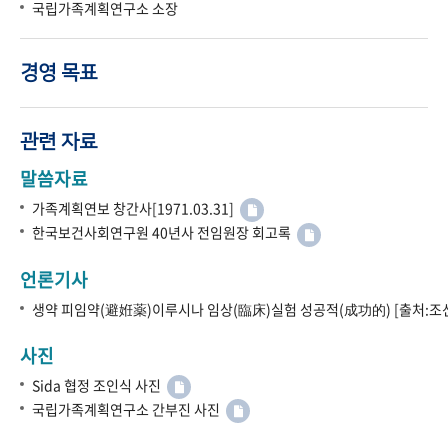
국립가족계획연구소 소장
경영 목표
관련 자료
말씀자료
가족계획연보 창간사[1971.03.31]
한국보건사회연구원 40년사 전임원장 회고록
언론기사
생약 피임약(避姙薬)이루시나 임상(臨床)실험 성공적(成功的) [출처:조선
사진
Sida 협정 조인식 사진
국립가족계획연구소 간부진 사진