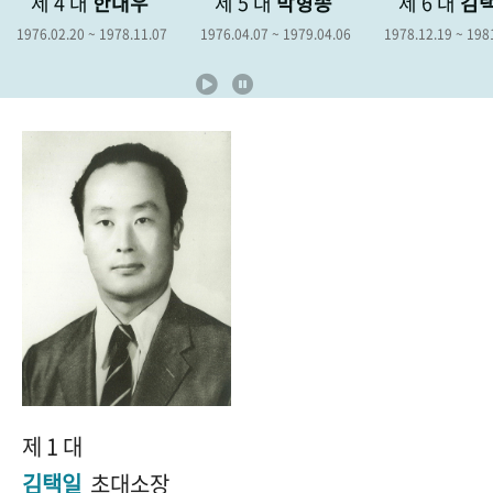
제 4 대
한대우
제 5 대
박형종
제 6 대
김
+1
성과 50선
숫자로 보는 50년
50
주년 광장
1976.02.20 ~ 1978.11.07
1976.04.07 ~ 1979.04.06
1978.12.19 ~ 198
세계와 함께 한 KIHASA
VR 역사관
제 1 대
김택일
초대소장