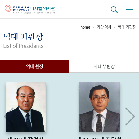
home
기관 역사
역대 기관장
기관 역사
역대 기관장
걸어온 길
기관 변천사
역대 기관장
연구원 사람들
List of Presidents
`
연구 역사
역대 원장
역대 부원장
정책과 연구
키워드로 보는 연구 역사
연구자들
간행물 변천사
기록물 아카이브
사진 아카이브
문서 기록물
행정박물
영상 기록물
+1
50
주년 기념