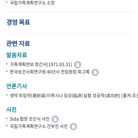
국립가족계획연구소 소장
경영 목표
관련 자료
말씀자료
가족계획연보 창간사[1971.03.31]
한국보건사회연구원 40년사 전임원장 회고록
언론기사
생약 피임약(避姙薬)이루시나 임상(臨床)실험 성공적(成功的) [출처:조선
사진
Sida 협정 조인식 사진
국립가족계획연구소 간부진 사진