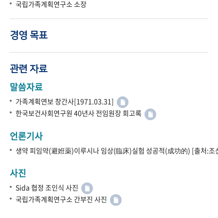
국립가족계획연구소 소장
경영 목표
관련 자료
말씀자료
가족계획연보 창간사[1971.03.31]
한국보건사회연구원 40년사 전임원장 회고록
언론기사
생약 피임약(避姙薬)이루시나 임상(臨床)실험 성공적(成功的) [출처:조선
사진
Sida 협정 조인식 사진
국립가족계획연구소 간부진 사진