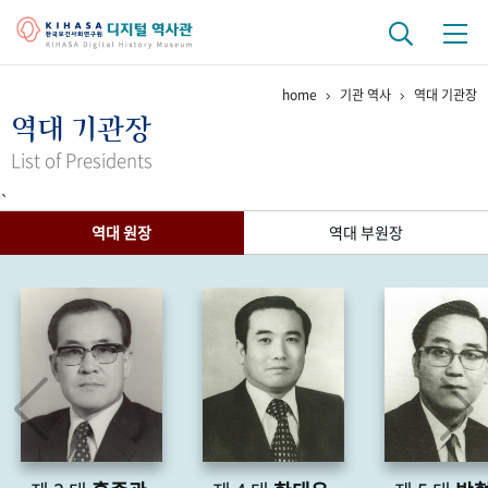
home
기관 역사
역대 기관장
기관 역사
역대 기관장
걸어온 길
기관 변천사
역대 기관장
연구원 사람들
List of Presidents
`
연구 역사
역대 원장
역대 부원장
정책과 연구
키워드로 보는 연구 역사
연구자들
간행물 변천사
기록물 아카이브
사진 아카이브
문서 기록물
행정박물
영상 기록물
+1
50
주년 기념