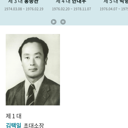
홍종관
제 4 대
한대우
제 5 대
박형종
제
+1
성과 50선
숫자로 보는 50년
50
주년 광장
1976.02.19
1976.02.20 ~ 1978.11.07
1976.04.07 ~ 1979.04.06
1978
세계와 함께 한 KIHASA
VR 역사관
제 1 대
김택일
초대소장