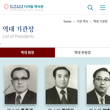
home
기관 역사
역대 기관장
기관 역사
역대 기관장
걸어온 길
기관 변천사
역대 기관장
연구원 사람들
List of Presidents
`
연구 역사
역대 원장
역대 부원장
정책과 연구
키워드로 보는 연구 역사
연구자들
간행물 변천사
기록물 아카이브
사진 아카이브
문서 기록물
행정박물
영상 기록물
+1
50
주년 기념