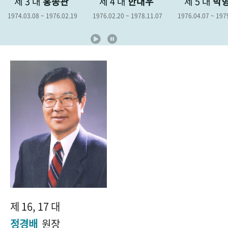
 3 대
홍종관
제 4 대
한대우
제 5 대
박형종
+1
성과 50선
숫자로 보는 50년
50
주년 광장
.03.08 ~ 1976.02.19
1976.02.20 ~ 1978.11.07
1976.04.07 ~ 1979.04.06
세계와 함께 한 KIHASA
VR 역사관
제 16, 17 대
정경배
원장