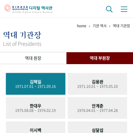
home
기관 역사
역대 기관장
기관 역사
역대 기관장
걸어온 길
기관 변천사
역대 기관장
연구원 사람들
List of Presidents
연구 역사
역대 원장
역대 부원장
정책과 연구
키워드로 보는 연구 역사
연구자들
간행물 변천사
김택일
김용완
1971.07.01 ~ 1971.09.16
1971.10.01 ~ 1975.05.20
기록물 아카이브
한대우
안계춘
사진 아카이브
문서 기록물
행정박물
영상 기록물
1975.08.08 ~ 1976.02.19
1976.04.01 ~ 1977.04.28
+1
50
주년 기념
이시백
심달섭