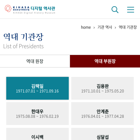
home
기관 역사
역대 기관장
기관 역사
역대 기관장
걸어온 길
기관 변천사
역대 기관장
연구원 사람들
List of Presidents
연구 역사
역대 원장
역대 부원장
정책과 연구
키워드로 보는 연구 역사
연구자들
간행물 변천사
김택일
김용완
1971.07.01 ~ 1971.09.16
1971.10.01 ~ 1975.05.20
기록물 아카이브
한대우
안계춘
사진 아카이브
문서 기록물
행정박물
영상 기록물
1975.08.08 ~ 1976.02.19
1976.04.01 ~ 1977.04.28
+1
50
주년 기념
이시백
심달섭