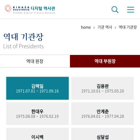
home
기관 역사
역대 기관장
기관 역사
역대 기관장
걸어온 길
기관 변천사
역대 기관장
연구원 사람들
List of Presidents
연구 역사
역대 원장
역대 부원장
정책과 연구
키워드로 보는 연구 역사
연구자들
간행물 변천사
김택일
김용완
1971.07.01 ~ 1971.09.16
1971.10.01 ~ 1975.05.20
기록물 아카이브
한대우
안계춘
사진 아카이브
문서 기록물
행정박물
영상 기록물
1975.08.08 ~ 1976.02.19
1976.04.01 ~ 1977.04.28
+1
50
주년 기념
이시백
심달섭