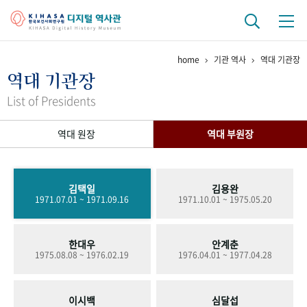
home
기관 역사
역대 기관장
기관 역사
역대 기관장
걸어온 길
기관 변천사
역대 기관장
연구원 사람들
List of Presidents
연구 역사
역대 원장
역대 부원장
정책과 연구
키워드로 보는 연구 역사
연구자들
간행물 변천사
김택일
김용완
1971.07.01 ~ 1971.09.16
1971.10.01 ~ 1975.05.20
기록물 아카이브
한대우
안계춘
사진 아카이브
문서 기록물
행정박물
영상 기록물
1975.08.08 ~ 1976.02.19
1976.04.01 ~ 1977.04.28
+1
50
주년 기념
이시백
심달섭