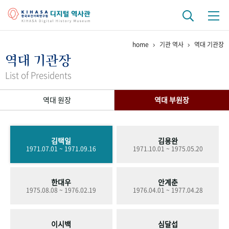
home
기관 역사
역대 기관장
기관 역사
역대 기관장
걸어온 길
기관 변천사
역대 기관장
연구원 사람들
List of Presidents
연구 역사
역대 원장
역대 부원장
정책과 연구
키워드로 보는 연구 역사
연구자들
간행물 변천사
김택일
김용완
1971.07.01 ~ 1971.09.16
1971.10.01 ~ 1975.05.20
기록물 아카이브
한대우
안계춘
사진 아카이브
문서 기록물
행정박물
영상 기록물
1975.08.08 ~ 1976.02.19
1976.04.01 ~ 1977.04.28
+1
50
주년 기념
이시백
심달섭