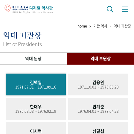
home
기관 역사
역대 기관장
기관 역사
역대 기관장
걸어온 길
기관 변천사
역대 기관장
연구원 사람들
List of Presidents
연구 역사
역대 원장
역대 부원장
정책과 연구
키워드로 보는 연구 역사
연구자들
간행물 변천사
김택일
김용완
1971.07.01 ~ 1971.09.16
1971.10.01 ~ 1975.05.20
기록물 아카이브
한대우
안계춘
사진 아카이브
문서 기록물
행정박물
영상 기록물
1975.08.08 ~ 1976.02.19
1976.04.01 ~ 1977.04.28
+1
50
주년 기념
이시백
심달섭